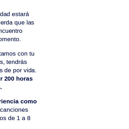
idad estará
uerda que las
ncuentro
momento.
ntamos con tu
s, tendrás
s de por vida.
or 200 horas
.
riencia como
 canciones
os de 1 a 8