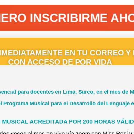
QUIERO INSCRIBIRME AHOR
NMEDIATAMENTE EN TU CORREO Y 
CON ACCESO DE POR VIDA
encial para docentes en Lima, Surco, en el mes de 
l Programa Musical para el Desarrollo del Lenguaje e
N MUSICAL ACREDITADA POR 200 HORAS VÁLI
os veces al mes en vivo vía zoom con Miss Rosi y E