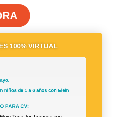
A
ES 100% VIRTUAL
Mayo.
n niños de 1 a 6 años con Elein
DO PARA CV:
lein Tona, los horarios son