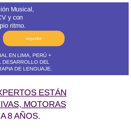
ión Musical,
V y con
io ritmo.
segundos
L EN LIMA, PERÚ +
L DESARROLLO DEL
RAPIA DE LENGUAJE.
XPERTOS ESTÁN
TIVAS, MOTORAS
A 8 AÑOS.