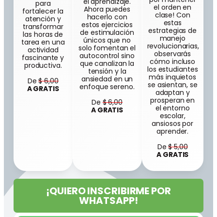
el aprendizaje.
para
el orden en
Ahora puedes
fortalecer la
clase! Con
hacerlo con
atención y
estas
estos ejercicios
transformar
estrategias de
de estimulación
las horas de
manejo
únicos que no
tarea en una
revolucionarias,
solo fomentan el
actividad
observarás
autocontrol sino
fascinante y
cómo incluso
que canalizan la
productiva.
los estudiantes
tensión y la
más inquietos
ansiedad en un
De
$ 6,00
se asientan, se
enfoque sereno.
A GRATIS
adaptan y
prosperan en
De
$ 6,00
el entorno
A GRATIS
escolar,
ansiosos por
aprender.
De
$ 5,00
A GRATIS
¡QUIERO INSCRIBIRME POR
WHATSAPP!