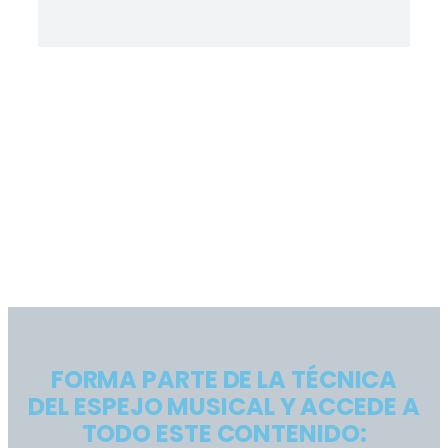
He condensado toda la esencia,
estrategias y secretos de la
'Técnica de Espejo Musical' en un
CURSO accesible y fácil de seguir
que puedes comenzar a utilizar
hoy mismo.
FORMA PARTE DE LA TÉCNICA
DEL ESPEJO MUSICAL Y ACCEDE A
TODO ESTE CONTENIDO: