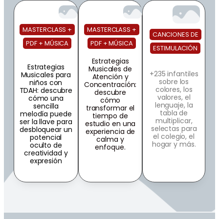
MASTERCLASS +
MASTERCLASS +
CANCIONES DE
PDF + MÚSICA
PDF + MÚSICA
ESTIMULACIÓN
Estrategias
Estrategias
Musicales de
+235 infantiles
Musicales para
Atención y
sobre los
niños con
Concentración:
colores, los
TDAH: descubre
descubre
valores, el
cómo una
cómo
lenguaje, la
sencilla
transformar el
tabla de
melodía puede
tiempo de
multiplicar,
ser la llave para
estudio en una
selectas para
desbloquear un
experiencia de
el colegio, el
potencial
calma y
hogar y más.
oculto de
enfoque.
creatividad y
expresión