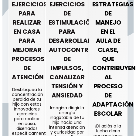
EJERCICIOS
EJERCICIOS
ESTRATEGIAS
PARA
DE
DE
REALIZAR
ESTIMULACIÓN
MANEJO
EN CASA
PARA
EN EL
PARA
DESARROLLAR
AULA DE
MEJORAR
AUTOCONTROL
CLASE,
PROCESOS
DE
QUE
DE
IMPULSOS,
CONTRIBUYEN
ATENCIÓN
CANALIZAR
AL
TENSIÓN Y
PROCESO
Desbloquea la
ANSIEDAD
DE
concentración
perdida de tu
ADAPTACIÓN
hijo con estos
Imagina dirigir la
innovadores
ESCOLAR
energía
ejercicios
inagotable de tu
para realizar
hijo hacia una
en casa,
¡Di adiós a la
intensa atención
diseñados
lucha diaria
y curiosidad por
específicamente
por mantener