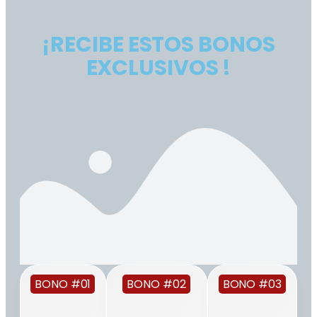
¡RECIBE ESTOS BONOS
EXCLUSIVOS !
BONO #01
BONO #02
BONO #03