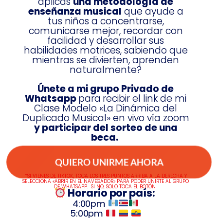
aplicas
una metodología de
enseñanza musical
que ayude a
tus niños a concentrarse,
comunicarse mejor, recordar con
facilidad y desarrollar sus
habilidades motrices, sabiendo que
mientras se divierten, aprenden
naturalmente?
Únete a mi grupo Privado de
Whatsapp
para
recibir el link de mi
Clase Modelo «La Dinámica del
Duplicado Musical» en vivo vía zoom
y participar del sorteo de una
beca.
QUIERO UNIRME AHORA
*SI VIENES DE TIKTOK, TOCA LOS TRES PUNTOS ARRIBA A LA DERECHA Y
SELECCIONA «ABRIR EN EL NAVEGADOR» PARA PODER UNIRTE AL GRUPO
DE WHATSAPP. SI NO, SOLO TOCA EL BOTÓN
Horario por país:
4:00pm
5:00pm