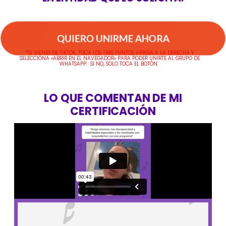
QUIERO UNIRME AHORA
*SI VIENES DE TIKTOK, TOCA LOS TRES PUNTOS ARRIBA A LA DERECHA Y
SELECCIONA «ABRIR EN EL NAVEGADOR» PARA PODER UNIRTE AL GRUPO DE
WHATSAPP. SI NO, SOLO TOCA EL BOTÓN.
LO QUE COMENTAN DE MI
CERTIFICACIÓN