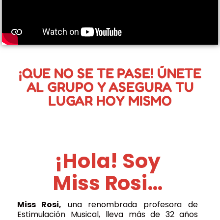
¡QUE NO SE TE PASE! ÚNETE
AL GRUPO Y ASEGURA TU
LUGAR HOY MISMO
¡Hola!
Soy
Miss Rosi…
Miss Rosi,
una renombrada profesora de
Estimulación Musical, lleva más de 32 años