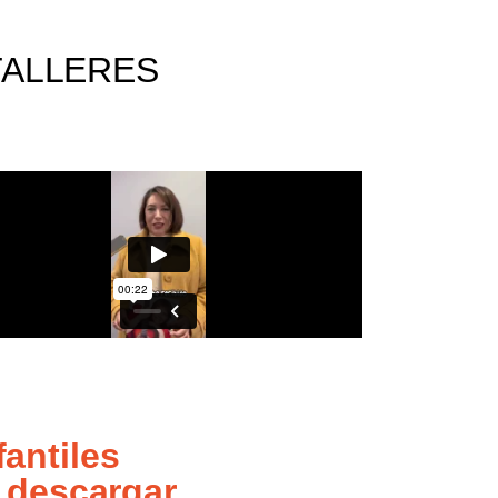
TALLERES
antiles
 descargar,