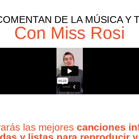
COMENTAN DE LA MÚSICA Y 
Con Miss Rosi
rarás las mejores
canciones inf
das y listas para reproducir y