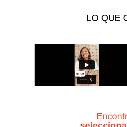
LO QUE 
Encont
selecciona