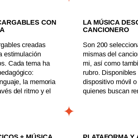
CARGABLES CON
LA MÚSICA DE
NA
CANCIONERO
rgables creadas
Son 200 selecciona
a estimulación
mismas del cancion
ños. Cada tema ha
mi, así como tambi
pedagógico:
rubro. Disponibles
enguaje, la memoria
dispositivo móvil o
vés del ritmo y el
quienes buscan ren
ICOS + MÚSICA
PLATAFORMA Y 