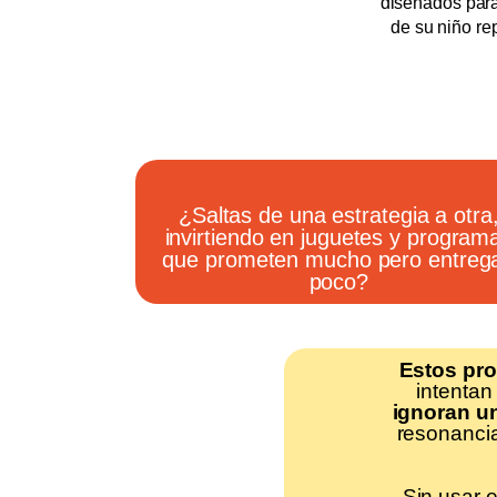
diseñados para
de su niño re
¿Saltas de una estrategia a otra
invirtiendo en juguetes y program
que prometen mucho pero entreg
poco?
Estos pr
intentan
ignoran u
resonancia
Sin usar 