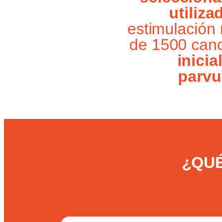
utiliz
estimulación 
de 1500 can
inicia
parvu
¿QUÉ