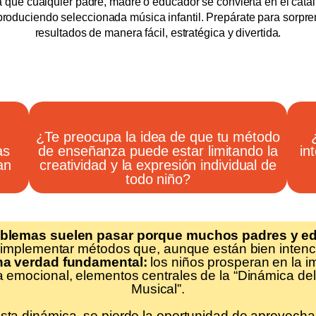
 que cualquier padre, madre o educador se convierta en el catali
produciendo seleccionada música infantil. Prepárate para sorpre
resultados de manera fácil, estratégica y divertida.
,
¿Te preocupa la idea de que tu método
as
de enseñanza puede estar limitando la
in
an
creatividad y la expresión individual de
todo niño?
oblemas suelen pasar porque muchos padres y e
 implementar métodos que, aunque están bien inten
na verdad fundamental:
los niños prosperan en la im
 emocional, elementos centrales de la “Dinámica de
Musical”.
esta dinámica, se pierde la oportunidad de aprovecha