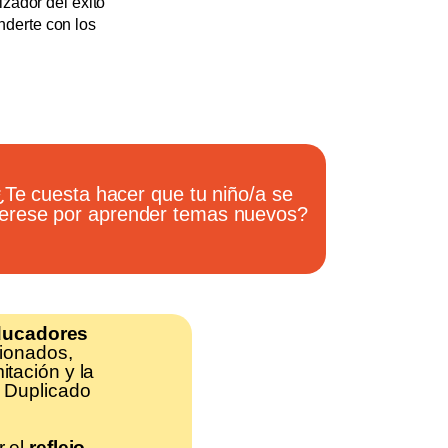
zador del éxito
nderte con los
¿Te cuesta hacer que tu niño/a se
terese por aprender temas nuevos?
ducadores
cionados,
itación y la
l Duplicado
r el
reflejo