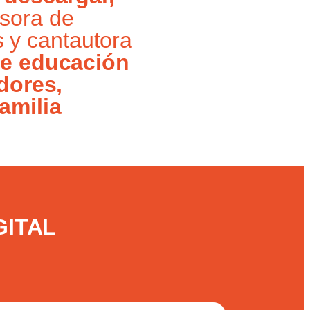
sora de
s y cantautora
e educación
adores,
amilia
GITAL