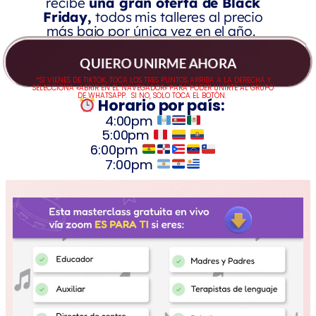
recibe
una gran oferta de Black
Friday,
todos mis talleres al precio
más bajo
por única vez en el año.
QUIERO UNIRME AHORA
*SI VIENES DE TIKTOK, TOCA LOS TRES PUNTOS ARRIBA A LA DERECHA Y
SELECCIONA «ABRIR EN EL NAVEGADOR» PARA PODER UNIRTE AL GRUPO
DE WHATSAPP. SI NO, SOLO TOCA EL BOTÓN.
Horario por país:
4:00pm
5:00pm
6:00pm
7:00pm