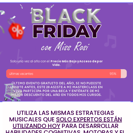
Solo una vez al año con el
Precio Más Bajo y Acceso de por
Vida.
últimas vacantes
95%
ÚLTIMO EVENTO GRATUITO DEL AÑO, SI NO PUDISTE
UNIRTE ANTES, ESTE 28 ASISTE A MI MASTERCLASS EN
VIVO PARTICIPA POR UNA BECA Y ENTÉRATE DE MI
MEJOR DESCUENTO DEL AÑO EN TODOS MIS CURSOS.
UTILIZA LAS MISMAS ESTRATEGIAS
MUSICALES QUE
SOLO EXPERTOS ESTÁN
UTILIZANDO HOY
PARA DESARROLLAR
HABILIDADES COGNITIVAS, MOTORAS Y EL