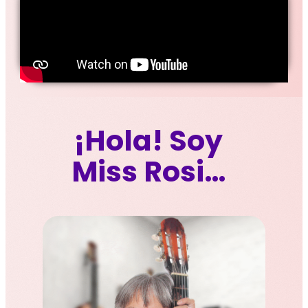
¡Hola!
Soy
Miss Rosi…